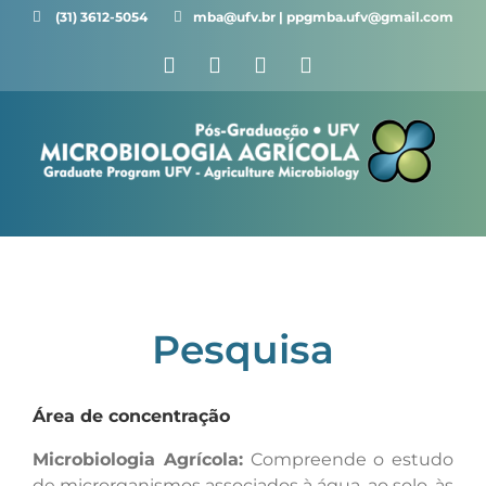
Ir
(31) 3612-5054 ⠀⠀
mba@ufv.br | ppgmba.ufv@gmail.com
para
Facebook
X
Instagram
YouTube
o
conteúdo
Pesquisa
Área de concentração
Microbiologia Agrícola:
Compreende o estudo
de microrganismos associados à água, ao solo, às