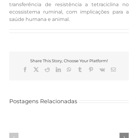
transferência de resistência a tetraciclina no
ecossistema ruminal, com implicações para a
saúde humana e animal.
Share This Story, Choose Your Platform!
Facebook
X
Reddit
LinkedIn
WhatsApp
Tumblr
Pinterest
Vk
E-
mail
Postagens Relacionadas
PPG
abre
Coordenação
edital
do
com
PPG
até
visita
Palestra online
11
universidades
aborda relações
vagas