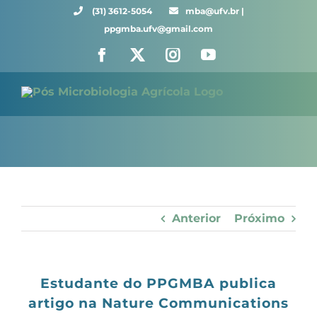
Ir
(31) 3612-5054 ⠀⠀
mba@ufv.br |
para
ppgmba.ufv@gmail.com
o
Facebook
X
Instagram
YouTube
conteúdo
Anterior
Próximo
Estudante do PPGMBA publica
artigo na Nature Communications