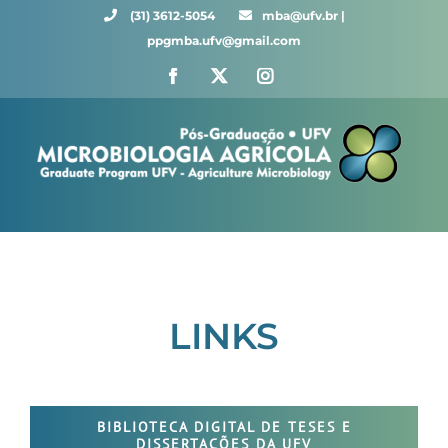
Skip
(31) 3612-5054 ⠀⠀
mba@ufv.br |
to
ppgmba.ufv@gmail.com
content
Facebook
X
Instagram
LINKS
BIBLIOTECA DIGITAL DE TESES E
DISSERTAÇÕES DA UFV