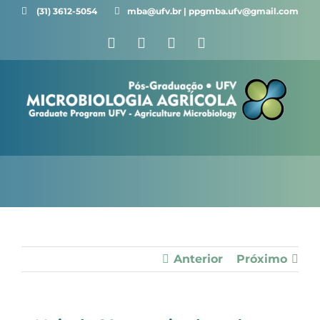
Ir
(31) 3612-5054 ⠀⠀
mba@ufv.br | ppgmba.ufv@gmail.com
para
Facebook
X
Instagram
YouTube
o
conteúdo
Anterior
Próximo