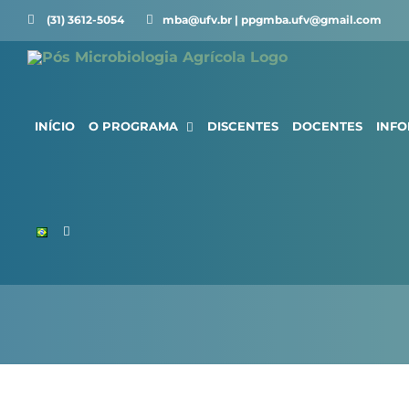
Ir
(31) 3612-5054 ⠀⠀
mba@ufv.br | ppgmba.ufv@gmail.com
para
o
conteúdo
INÍCIO
O PROGRAMA
DISCENTES
DOCENTES
INF