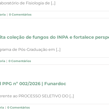
oratório de Fisiologia de [...]
oria
|
0 Comentários
ita coleção de fungos do INPA e fortalece perspe
grama de Pós-Graduação em [...]
ria
|
0 Comentários
al PPG nº 002/2026 | Funardoc
ferente ao PROCESSO SELETIVO DO [...]
ria
|
0 Comentários