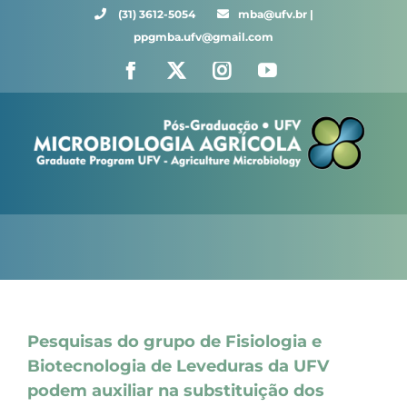
Ir
(31) 3612-5054 ⠀⠀
mba@ufv.br |
para
ppgmba.ufv@gmail.com
o
Facebook
X
Instagram
YouTube
conteúdo
Pesquisas do grupo de Fisiologia e
Biotecnologia de Leveduras da UFV
podem auxiliar na substituição dos