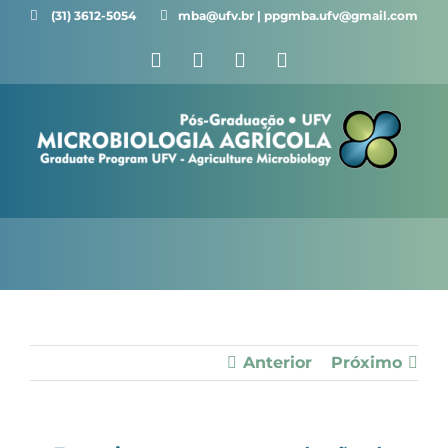
Ir
(31) 3612-5054 ⠀⠀
mba@ufv.br | ppgmba.ufv@gmail.com
para
Facebook
X
Instagram
YouTube
o
conteúdo
Anterior
Próximo