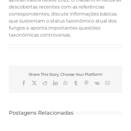
descobertas recentes com as referências
correspondentes, discute informações básicas
que sustentam o status taxonômico atual dos
fungos e aponta importantes questões
taxonômicas controversas.
Share This Story, Choose Your Platform!
Facebook
X
Reddit
LinkedIn
WhatsApp
Tumblr
Pinterest
Vk
E-
mail
Postagens Relacionadas
Livro
Artigo
apresenta
sobre
resultados
celulose