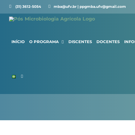
Ir
(31) 3612-5054 ⠀⠀
mba@ufv.br | ppgmba.ufv@gmail.com
para
o
conteúdo
INÍCIO
O PROGRAMA
DISCENTES
DOCENTES
INF