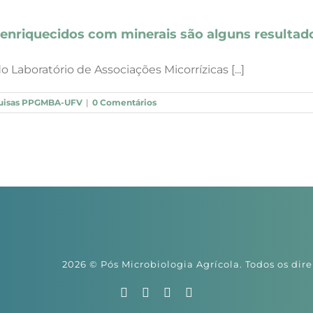
enriquecidos com minerais são alguns resultado
Laboratório de Associações Micorrízicas [...]
uisas PPGMBA-UFV
|
0 Comentários
2026 © Pós Microbiologia Agrícola. Todos os dire
Facebook
X
Instagram
YouTube