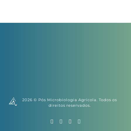
Inscrições
potencial
de
pesquisa
2026 © Pós Microbiologia Agrícola. Todos os
direitos reservados.
Facebook
X
Instagram
YouTube