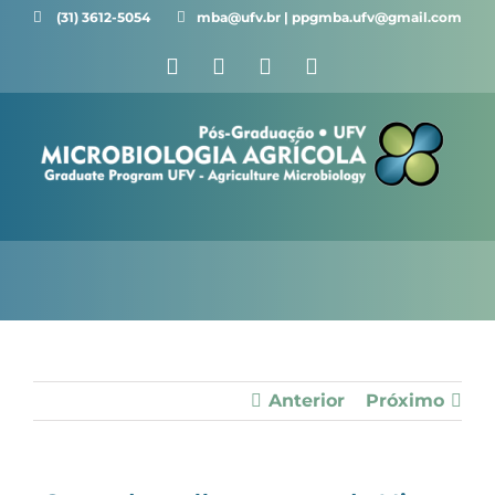
Ir
(31) 3612-5054 ⠀⠀
mba@ufv.br | ppgmba.ufv@gmail.com
para
Facebook
X
Instagram
YouTube
o
conteúdo
Anterior
Próximo