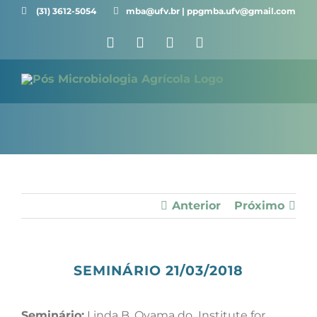
Ir
(31) 3612-5054 ⠀⠀
mba@ufv.br | ppgmba.ufv@gmail.com
para
Facebook
X
Instagram
YouTube
o
conteúdo
Anterior
Próximo
SEMINÁRIO 21/03/2018
Seminário:
Linda B. Oyama do Institute for