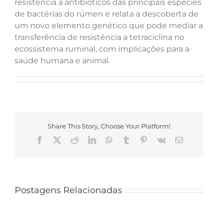
resistência a antibióticos das principais espécies
de bactérias do rúmen e relata a descoberta de
um novo elemento genético que pode mediar a
transferência de resistência a tetraciclina no
ecossistema ruminal, com implicações para a
saúde humana e animal.
Share This Story, Choose Your Platform!
Facebook
X
Reddit
LinkedIn
WhatsApp
Tumblr
Pinterest
Vk
E-
mail
Postagens Relacionadas
Laboratório
de
Edital
Fisiologia