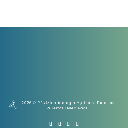
de
eleva
Inscrições
potencial
de
pesquisa
2026 © Pós Microbiologia Agrícola. Todos os
direitos reservados.
Facebook
X
Instagram
YouTube