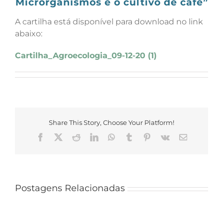
Microrganismos e o cultivo de café”
A cartilha está disponível para download no link
abaixo:
Cartilha_Agroecologia_09-12-20 (1)
Share This Story, Choose Your Platform!
Facebook
X
Reddit
LinkedIn
WhatsApp
Tumblr
Pinterest
Vk
E-
mail
Postagens Relacionadas
Laboratório
de
Edital
Fisiologia