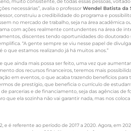
ério, muito consistente, de todas essas pessoas, volta
ões necessárias”, avalia o professor
Wendel Batista da S
fessor, construiu a credibilidade do programa e possibil
ssem no mercado de trabalho, seja na área acadêmica ou 
rama com ações realmente contundentes na área de inte
amentos, discentes tendo oportunidades do doutorado s
emplifica. “A gente sempre se viu nesse papel de divulgar
 é o que estamos realizando já há muitos anos.”
 de que ainda mais possa ser feito, uma vez que aumentam
ento dos recursos financeiros, teremos mais possibilida
pação em eventos, o que acaba trazendo benefícios par
mos de prestígio, que beneficia o currículo de estudan
s de parcerias e de financiamento, seja das agências de f
o que ela sozinha não vai garantir nada, mas nos coloc
22, e é referente ao período de 2017 a 2020. Agora, em 2