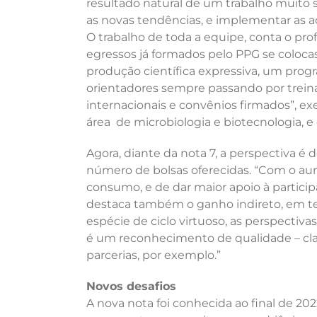
resultado natural de um trabalho muito s
as novas tendências, e implementar as aç
O trabalho de toda a equipe, conta o pro
egressos já formados pelo PPG se coloca
produção científica expressiva, um prog
orientadores sempre passando por trein
internacionais e convênios firmados”, ex
área de microbiologia e biotecnologia, e
Agora, diante da nota 7, a perspectiva é
número de bolsas oferecidas. “Com o aum
consumo, e de dar maior apoio à partici
destaca também o ganho indireto, em ter
espécie de ciclo virtuoso, as perspectiva
é um reconhecimento de qualidade – clar
parcerias, por exemplo.”
Novos desafios
A nova nota foi conhecida ao final de 20