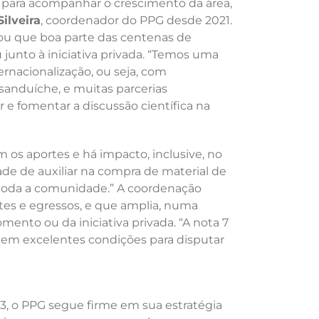
do para acompanhar o crescimento da área,
ilveira
, coordenador do PPG desde 2021.
itou que boa parte das centenas de
junto à iniciativa privada. “Temos uma
rnacionalização, ou seja, com
anduíche, e muitas parcerias
 e fomentar a discussão científica na
 os aportes e há impacto, inclusive, no
de de auxiliar na compra de material de
a toda a comunidade.” A coordenação
tes e egressos, e que amplia, numa
omento ou da iniciativa privada. “A nota 7
a em excelentes condições para disputar
023, o PPG segue firme em sua estratégia