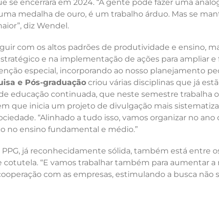
ue se encerrará em 2024. “A gente pode fazer uma analo
uma medalha de ouro, é um trabalho árduo. Mas se manter 
maior”, diz Wendel.
 seguir com os altos padrões de produtividade e ensino,
ratégico e na implementação de ações para ampliar e fo
ção especial, incorporando ao nosso planejamento pedag
quisa e Pós-graduação
criou várias disciplinas que já es
educação continuada, que neste semestre trabalha os 
m que inicia um projeto de divulgação mais sistematiza
 sociedade. “Alinhado a tudo isso, vamos organizar no a
oco no ensino fundamental e médio.”
o PPG, já reconhecidamente sólida, também está entre os
de cotutela. “E vamos trabalhar também para aumentar a 
cooperação com as empresas, estimulando a busca não s