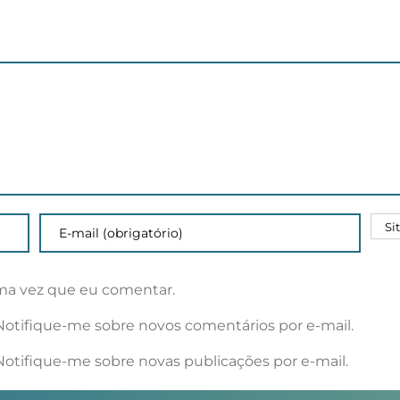
potencial
perspectivas
de
de
pesquisa
parceria
científica
ma vez que eu comentar.
Notifique-me sobre novos comentários por e-mail.
Notifique-me sobre novas publicações por e-mail.