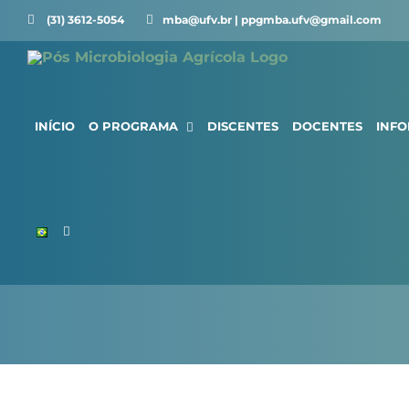
Ir
(31) 3612-5054 ⠀⠀
mba@ufv.br | ppgmba.ufv@gmail.com
para
o
conteúdo
INÍCIO
O PROGRAMA
DISCENTES
DOCENTES
INF