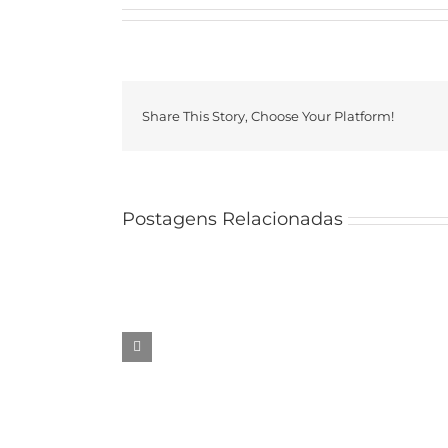
Share This Story, Choose Your Platform!
Postagens Relacionadas
Edital
PPG
nº
002/2026
|
Funardoc
–
Homologação
de