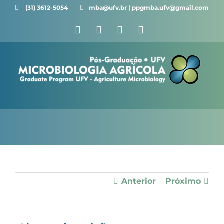
Ir
(31) 3612-5054 ⠀⠀
mba@ufv.br | ppgmba.ufv@gmail.com
para
Facebook
X
Instagram
YouTube
o
conteúdo
Anterior
Próximo