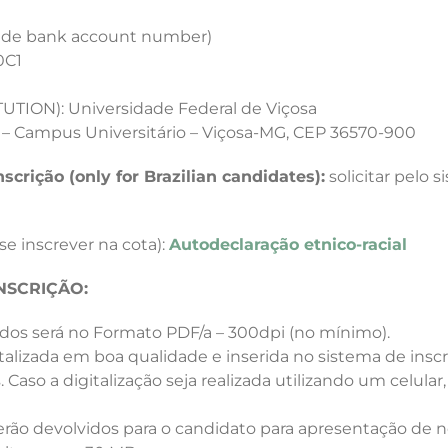
ide bank account number)
0C1
TUTION):
Universidade Federal de Viçosa
s/n – Campus Universitário – Viçosa-MG, CEP 36570-900
nscrição
(only for Brazilian candidates)
:
solicitar pelo s
se inscrever na cota):
Autodeclaração etnico-racial
NSCRIÇÃO:
os será no Formato PDF/a – 300dpi (no mínimo).
alizada em boa qualidade e inserida no sistema de insc
 Caso a digitalização seja realizada utilizando um celul
rão devolvidos para o candidato para apresentação de n