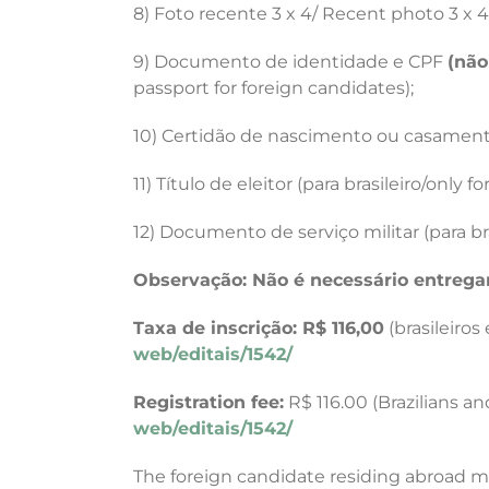
8) Foto recente 3 x 4/
Recent photo 3 x 4
9) Documento de identidade e CPF
(não
passport for foreign candidates);
10) Certidão de nascimento ou casamen
11) Título de eleitor (para brasileiro/only f
12) Documento de serviço militar (para bra
Observação: Não é necessário entregar
Taxa de inscrição: R$ 116,00
(brasileiros
web/editais/1542/
Registration fee:
R$ 116.00 (Brazilians a
web/editais/1542/
The foreign candidate residing abroad mus