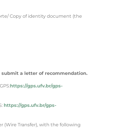
orte/
Copy of identity document (the
o submit a letter of recommendation.
 GPS:
https://gps.ufv.br/gps-
S:
https://gps.ufv.br/gps-
r (Wire Transfer), with the following