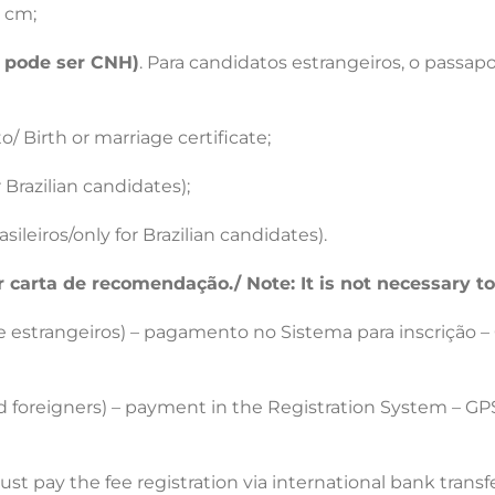
 cm;
 pode ser CNH)
. Para candidatos estrangeiros, o passap
to/
Birth or marriage certificate;
or Brazilian candidates);
sileiros/only for Brazilian candidates).
 carta de recomendação./ Note: It is not necessary t
 e estrangeiros) – pagamento no Sistema para inscrição –
nd foreigners) – payment in the Registration System – GP
t pay the fee registration via international bank transfe