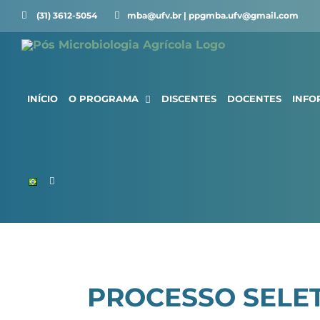
Ir
(31) 3612-5054 ⠀⠀
mba@ufv.br | ppgmba.ufv@gmail.com
para
o
conteúdo
INÍCIO
O PROGRAMA
DISCENTES
DOCENTES
INFO
PROCESSO SELETI