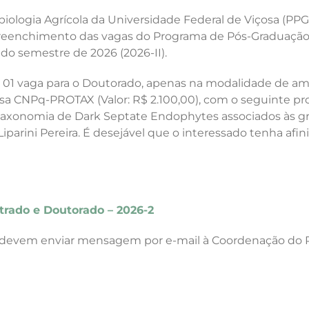
logia Agrícola da Universidade Federal de Viçosa (PPG
preenchimento das vagas do Programa de Pós-Graduação e
semestre de 2026 (2026-II).
 e 01 vaga para o Doutorado, apenas na modalidade de am
sa CNPq-PROTAX (Valor: R$ 2.100,00), com o seguinte pro
taxonomia de Dark Septate Endophytes associados às g
 Liparini Pereira. É desejável que o interessado tenha a
rado e Doutorado – 2026-2
 devem enviar mensagem por e-mail à Coordenação do