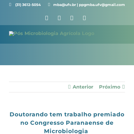
Ir
(31) 3612-5054 ⠀⠀
mba@ufv.br | ppgmba.ufv@gmail.com
para
Facebook
X
Instagram
YouTube
o
conteúdo
Anterior
Próximo
Doutorando tem trabalho premiado
no Congresso Paranaense de
Microbiologia