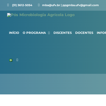
Ir
(31) 3612-5054 ⠀⠀
mba@ufv.br | ppgmba.ufv@gmail.com
para
o
conteúdo
INÍCIO
O PROGRAMA
DISCENTES
DOCENTES
INFO