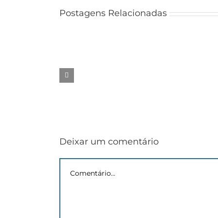
Postagens Relacionadas
Edital
PPG
nº
002/2026
|
Funardoc
–
Homologação
de
Inscrições
Deixar um comentário
Comentário