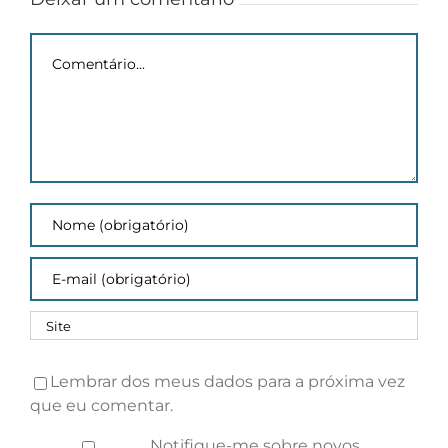
pesquisa
Comentário
Lembrar dos meus dados para a próxima vez
que eu comentar.
Notifique-me sobre novos