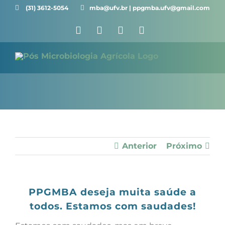
Ir
(31) 3612-5054 ⠀⠀
mba@ufv.br | ppgmba.ufv@gmail.com
para
Facebook
X
Instagram
YouTube
o
conteúdo
Anterior
Próximo
PPGMBA deseja muita saúde a
todos. Estamos com saudades!