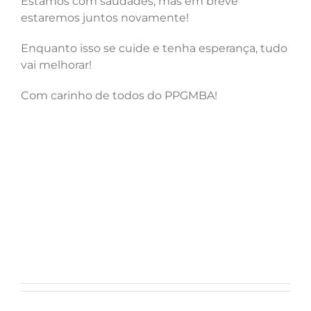
Estamos com saudades, mas em breve
estaremos juntos novamente!
Enquanto isso se cuide e tenha esperança, tudo
vai melhorar!
Com carinho de todos do PPGMBA!
Tocador
Media error: Format(s) not supported or source(s) not found
de
Fazer download do arquivo: https://posmicrobiologiaagricola.ufv.br/wp-
vídeo
content/uploads/2020/04/VIDEO-QUARENTENA.mp4?_=1