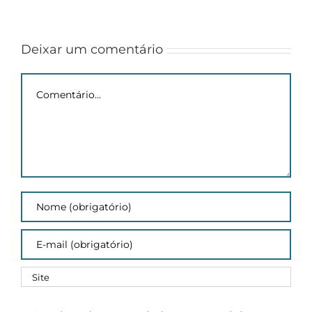
Homologação
e
de
eleva
Inscrições
potencial
de
Deixar um comentário
pesquisa
Comentário