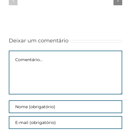
|
implementa
Funardoc
novos
–
equipamentos
Homologação
e
de
eleva
Inscrições
potencial
de
Deixar um comentário
pesquisa
Comentário